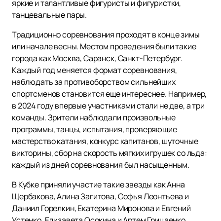
яркие и талантливые фигуристы и фигуристки,
танцевальные пары.
Традиционно соревнования проходят в конце зимы
или начале весны. Местом проведения были такие
города как Москва, Саранск, Санкт-Петербург.
Каждый год меняется формат соревнования,
наблюдать за противоборством сильнейших
спортсменов становится еще интереснее. Например,
в 2024 году впервые участниками стали не две, а три
команды. Зрители наблюдали произвольные
программы, танцы, испытания, проверяющие
мастерство катания, конкурс капитанов, шуточные
викторины, сбор на скорость мягких игрушек со льда:
каждый из дней соревнования был насыщенным.
В Кубке приняли участие такие звезды как Анна
Щербакова, Алина Загитова, Софья Леонтьева и
Даниил Горелкин, Екатерина Миронова и Евгений
Устенко, Елизавета Осокина и Артем Грицаенко,